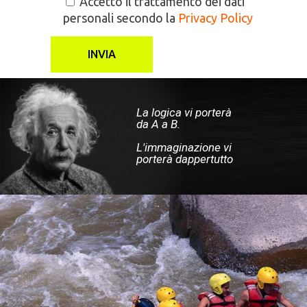
Accetto il trattamento dei dati
personali secondo la
Privacy Policy
La mente è come
un paracadute.
Funziona solo
se si apre.
HAI UN'IMPRESA