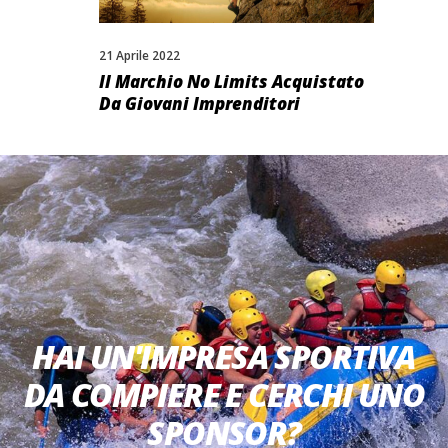
21 Aprile 2022
Il Marchio No Limits Acquistato
Da Giovani Imprenditori
HAI UN'IMPRESA
SPORTIVA DA COMPIERE
HAI UN'IMPRESA SPORTIVA
E CERCHI UNO
DA COMPIERE E CERCHI UNO
SPONSOR?
SPONSOR?